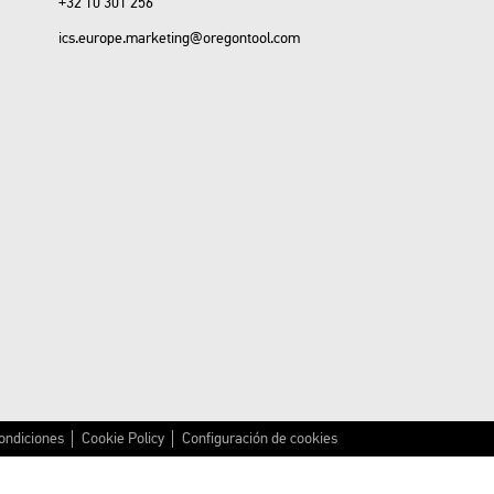
+32 10 301 256
ics.europe.marketing@oregontool.com
ondiciones
Cookie Policy
Configuración de cookies