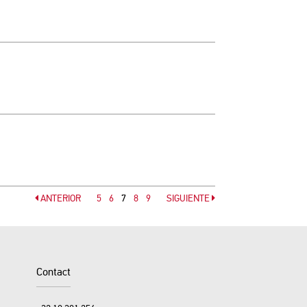
ANTERIOR
Página
5
Página
6
7
Página
8
Página
9
SIGUIENTE
Página
Página
Contact