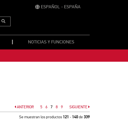
ESPAÑOL - ESPAÑA
Submit
Search
NOTICIAS Y FUNCIONES
ANTERIOR
Página
5
Página
6
7
Página
8
Página
9
SIGUIENTE
Página
Página
Se muestran los productos
121
-
140
de
339