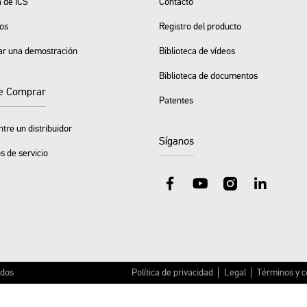
 de ICS
Contacto
os
Registro del producto
tar una demostración
Biblioteca de vídeos
Biblioteca de documentos
e Comprar
Patentes
tre un distribuidor
Síganos
s de servicio
Facebook
YouTube
Instagram
LinkedIn
ados
Política de privacidad
Legal
Términos y c