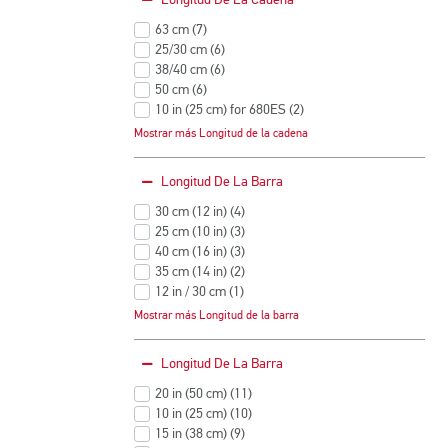
Longitud De La Cadena
63 cm
(7
)
Productos
25/30 cm
(6
)
Productos
38/40 cm
(6
)
Productos
50 cm
(6
)
Productos
10 in (25 cm) for 680ES
(2
)
Productos
25 cm
(2
)
Mostrar más Longitud de la cadena
Productos
30 cm
(2
)
Productos
35 cm
(2
)
Longitud De La Barra
Productos
40 cm
(2
)
Productos
25 cm (10 in)
(1
)
30 cm (12 in)
(4
)
Productos
Productos
25 cm/30 cm
(1
)
25 cm (10 in)
(3
)
Productos
Productos
35 cm/14 in
(1
)
40 cm (16 in)
(3
)
Productos
Productos
38 cm/40 cm
(1
)
35 cm (14 in)
(2
)
Productos
Productos
40 cm/16 in
(1
)
12 in / 30 cm
(1
)
Productos
Productos
50 cm (20 in)
(1
)
16in/40cm
(1
)
Mostrar más Longitud de la barra
Productos
Productos
38 cm (15 in)
(1
)
Productos
50 cm (20 in)
(1
)
Longitud De La Barra
Productos
63 cm / 25 in
(1
)
Productos
20 in (50 cm)
(11
)
Productos
10 in (25 cm)
(10
)
Productos
15 in (38 cm)
(9
)