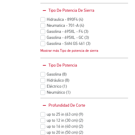
Productos
Tipo De Potencia De Sierra
Hidraulica - 890F4
(4
)
Productos
Neumatica - 701-A
(4
)
Productos
Gasolina - 695XL - F4
(3
)
Productos
Gasolina - 695XL - GC
(3
)
Productos
Gasolina - Stihl GS 461
(3
)
Productos
Gasolina - 680ES
(2
)
Mostrar más Tipo de potencia de sierra
Productos
Electrica - 536 F3
(1
)
Productos
Hidraulica - 814PRO
(1
)
Tipo De Potencia
Productos
Electrica - 536 F4
(1
)
Productos
Gasolina - 680ES-PG
(1
)
Gasolina
(8
)
Productos
Productos
Hidráulico
(8
)
Productos
Eléctrico
(1
)
Productos
Neumático
(1
)
Productos
Profundidad De Corte
up to 25 in (63 cm)
(9
)
Productos
up to 12 in (30 cm)
(2
)
Productos
up to 16 in (40 cm)
(2
)
Productos
up to 20 in (50 cm)
(2
)