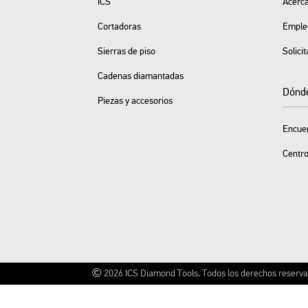
ICS
Acerca
Cortadoras
Emple
Sierras de piso
Solici
Cadenas diamantadas
Dónd
Piezas y accesorios
Encuen
Centro
2026
ICS Diamond Tools.
Todos los derechos reserv