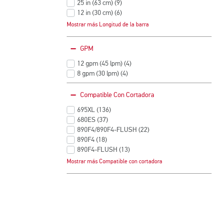
Productos
25 in (63 cm)
(9
)
Productos
12 in (30 cm)
(6
)
Productos
16 in (40 cm)
(4
)
Mostrar más Longitud de la barra
Productos
14 in (35 cm)
(1
)
Productos
GPM
12 gpm (45 lpm)
(4
)
Productos
8 gpm (30 lpm)
(4
)
Productos
Compatible Con Cortadora
695XL
(136
)
Productos
680ES
(37
)
Productos
890F4/890F4-FLUSH
(22
)
Productos
890F4
(18
)
Productos
890F4-FLUSH
(13
)
Productos
701-A
(5
)
Mostrar más Compatible con cortadora
Productos
680ES/695XL
(4
)
Productos
890F4/701-A
(1
)
Productos
GS 461
(1
)
Productos