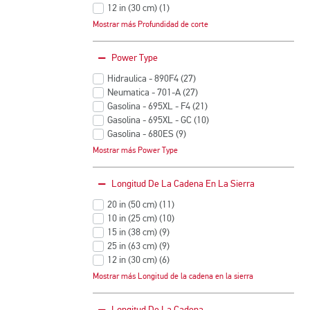
Productos
12 in (30 cm)
(1
)
Productos
up to 10 in (25 cm)
(1
)
Mostrar más Profundidad de corte
Productos
up to 14 in (35 cm)
(1
)
Productos
Power Type
Hidraulica - 890F4
(27
)
Productos
Neumatica - 701-A
(27
)
Productos
Gasolina - 695XL - F4
(21
)
Productos
Gasolina - 695XL - GC
(10
)
Productos
Gasolina - 680ES
(9
)
Productos
Gasolina - Stihl GS 461
(9
)
Mostrar más Power Type
Productos
Electrica - 536 F4
(8
)
Productos
Electrica - 536 F3
(6
)
Longitud De La Cadena En La Sierra
Productos
Gasolina - 680ES-PG
(3
)
Productos
Hidraulica - 814PRO
(2
)
20 in (50 cm)
(11
)
Productos
Productos
Gasolina - 660GC
(1
)
10 in (25 cm)
(10
)
Productos
Productos
15 in (38 cm)
(9
)
Productos
25 in (63 cm)
(9
)
Productos
12 in (30 cm)
(6
)
Productos
16 in (40 cm)
(4
)
Mostrar más Longitud de la cadena en la sierra
Productos
14 in (35 cm)
(1
)
Productos